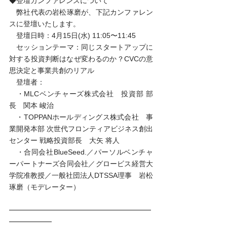
◆登壇カンファレンスについて   
　弊社代表の岩松琢磨が、下記カンファレン
スに登壇いたします。   
　登壇日時：4月15日(水) 11:05〜11:45   
　セッションテーマ：同じスタートアップに
対する投資判断はなぜ変わるのか？CVCの意
思決定と事業共創のリアル  
　登壇者：
　・MLCベンチャーズ株式会社　投資部 部
長　関本 峻治  
　・TOPPANホールディングス株式会社　事
業開発本部 次世代フロンティアビジネス創出
センター 戦略投資部長　大矢 将人  
　・合同会社BlueSeed.／パーソルベンチャ
ーパートナーズ合同会社／グロービス経営大
学院准教授／一般社団法人DTSSA理事　岩松 
琢磨（モデレーター） 
━━━━━━━━━━━━━━━━━━━━
━━━━━━ 