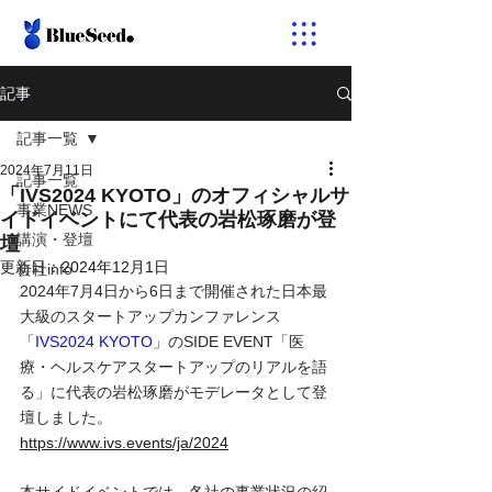
記事
記事一覧
2024年7月11日
記事一覧
「IVS2024 KYOTO」のオフィシャルサ
事業NEWS
イドイベントにて代表の岩松琢磨が登
講演・登壇
壇
更新日：
2024年12月1日
会社info
2024年7月4日から6日まで開催された日本最
大級のスタートアップカンファレンス
「
IVS2024 KYOTO
」のSIDE EVENT「医
療・ヘルスケアスタートアップのリアルを語
る」に代表の岩松琢磨がモデレータとして登
壇しました。
https://www.ivs.events/ja/2024