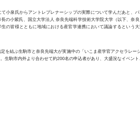
にて小泉氏からアントレプレナーシップの実際について学んだあと、パ
市長の小紫氏、国立大学法人 奈良先端科学技術大学院大学（以下、奈
学生の皆様とともに地域における産官学連携において議論するという大
定を結ぶ生駒市と奈良先端大が実施中の「いこま産学官アクセラレーシ
す。生駒市内外より合わせて約200名の申込者があり、大盛況なイベント