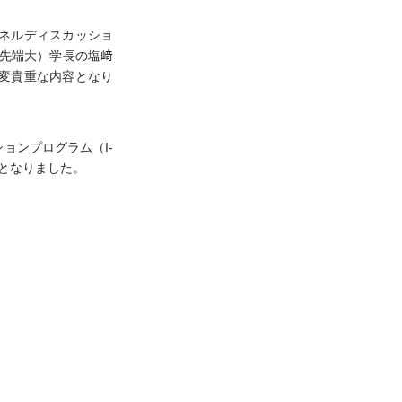
ネルディスカッショ
良先端大）学長の塩﨑
変貴重な内容となり
ョンプログラム（I-
となりました。 